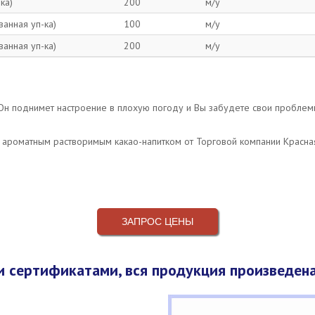
ка)
200
м/у
анная уп-ка)
100
м/у
анная уп-ка)
200
м/у
 Он поднимет настроение в плохую погоду и Вы забудете свои проблем
 ароматным растворимым какао-напитком от Торговой компании Красна
ЗАПРОС ЦЕНЫ
 сертификатами, вся продукция произведена