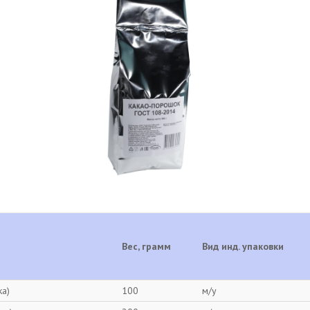
Вес, грамм
Вид инд. упаковки
а)
100
м/у