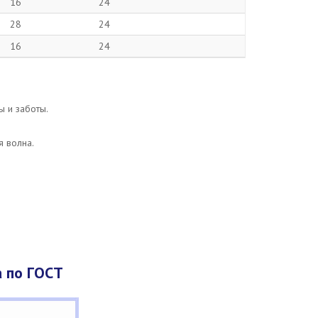
16
24
28
24
16
24
ы и заботы.
я волна.
 по ГОСТ